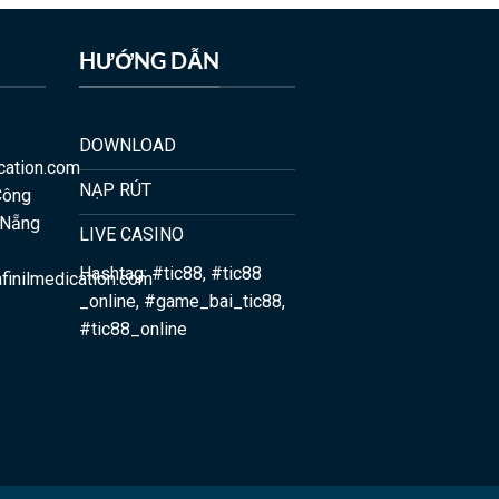
HƯỚNG DẪN
DOWNLOAD
cation.com
NẠP RÚT
Công
 Nẵng
LIVE CASINO
Hashtag: #tic88​, #tic88​
inilmedication.com
_online​, #game_bai_tic88,
#tic88_online​