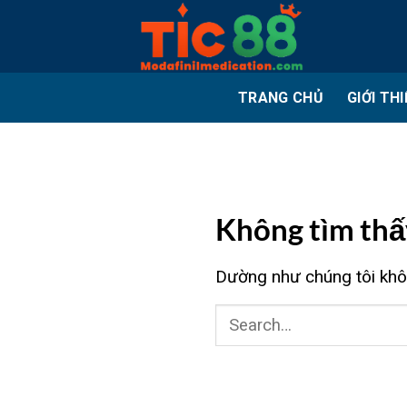
Bỏ
qua
nội
dung
TRANG CHỦ
GIỚI TH
Không tìm thấ
Dường như chúng tôi không